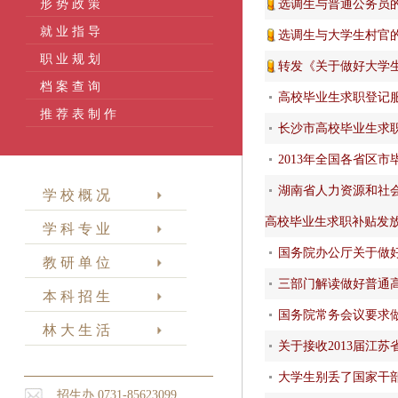
形 势 政 策
选调生与普通公务员
就 业 指 导
选调生与大学生村官
职 业 规 划
转发《关于做好大学生
档 案 查 询
高校毕业生求职登记
推 荐 表 制 作
长沙市高校毕业生求
2013年全国各省区
湖南省人力资源和社会
学 校 概 况
高校毕业生求职补贴发
学 科 专 业
国务院办公厅关于做好
教 研 单 位
三部门解读做好普通
本 科 招 生
国务院常务会议要求
林 大 生 活
关于接收2013届江
大学生别丢了国家干
招生办 0731-85623099