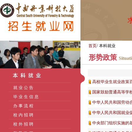
求
首页
/
本科就业
形势政策
Situat
高校毕业生就业政策
就 业 公 告
国家鼓励普通高等学
毕 业 生 信 息
中华人民共和国劳动
办 事 流 程
中华人民共和国就业
校 内 招 聘
中央部门组织实施的
校 外 招 聘