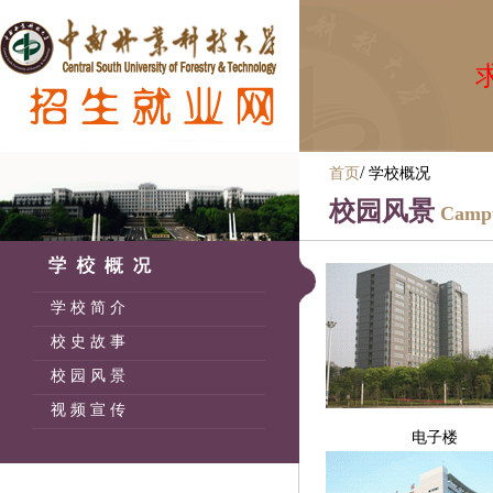
求
/
首页
学校概况
校园风景
Campu
学 校 简 介
校 史 故 事
校 园 风 景
视 频 宣 传
电子楼