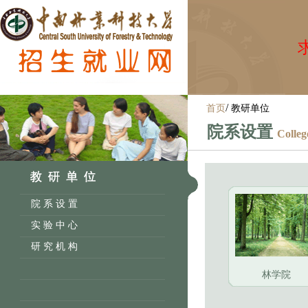
求
/
首页
教研单位
院系设置
Colle
院 系 设 置
实 验 中 心
研 究 机 构
林学院