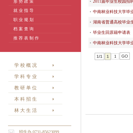
形 势 政 策
2011届毕业生校园
就 业 指 导
中南林业科技大学毕
职 业 规 划
湖南省普通高校毕业
档 案 查 询
毕业生回原籍申请表
推 荐 表 制 作
中南林业科技大学毕
GO
1/1
1
学 校 概 况
学 科 专 业
教 研 单 位
本 科 招 生
林 大 生 活
招生办 0731-85623099