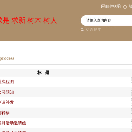
邮件联系|
是 求新 树木 树人
process
标 题
理流程图
公司须知
申请补发
何转移
招聘月活动邀请函