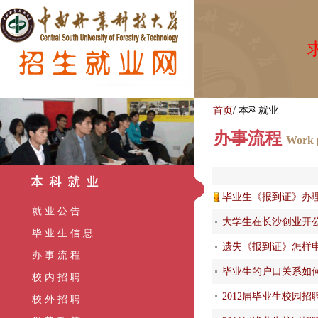
求
首页
/
本科就业
办事流程
Work 
毕业生《报到证》办
就 业 公 告
大学生在长沙创业开
毕 业 生 信 息
遗失《报到证》怎样
办 事 流 程
毕业生的户口关系如
校 内 招 聘
2012届毕业生校园
校 外 招 聘