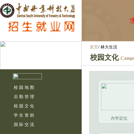
求
/
首页
林大生活
校园文化
Campu
校 园 地 图
后 勤 管 理
校 园 文 化
学 生 资 助
办学定位
国 际 交 流