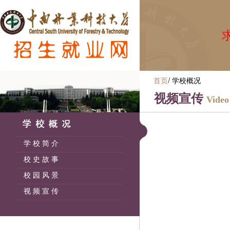
求
/
首页
学校概况
视频宣传
Video
学 校 简 介
校 史 故 事
校 园 风 景
视 频 宣 传