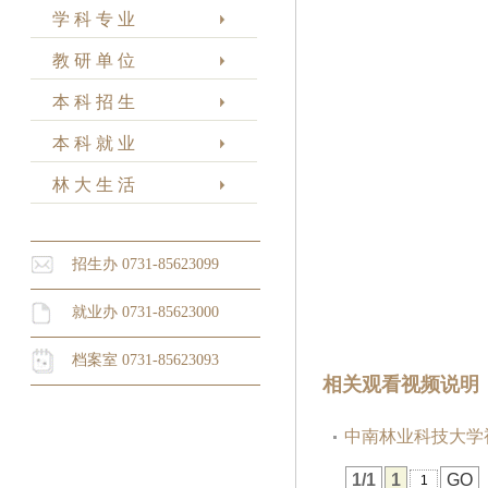
学 科 专 业
教 研 单 位
本 科 招 生
本 科 就 业
林 大 生 活
招生办 0731-85623099
就业办 0731-85623000
档案室 0731-85623093
相关观看视频说明
中南林业科技大学
1/1
1
GO