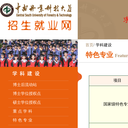
求
首页
/
学科建设
特色专业
Featur
项目
博士后流动站
博士学位授权点
硕士学位授权点
国家级特色专
重 点 学 科
特 色 专 业